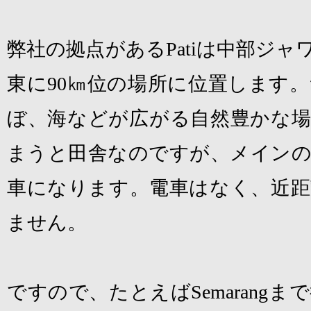
弊社の拠点がある
Pati
は中部ジャ
東に
90
㎞位の場所に位置します。
ぼ、海などが広がる自然豊かな場
まうと田舎なのですが、メインの
車になります。電車はなく、近距
ません。
ですので、たとえば
Semarang
まで