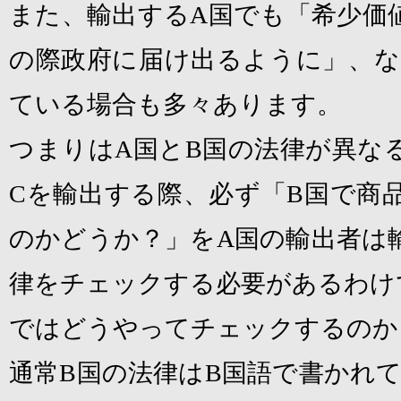
また、輸出する
A
国でも「希少価
の際政府に届け出るように」、な
ている場合も多々あります。
つまりは
A
国と
B
国の法律が異な
C
を輸出する際、必ず「
B
国で商
のかどうか？」を
A
国の輸出者は
律をチェックする必要があるわけ
ではどうやってチェックするのか
通常
B
国の法律は
B
国語で書かれ