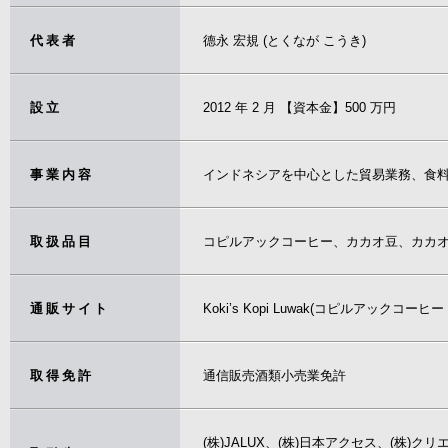
代表者
德永 宏規 (とくなが こうき)
設立
2012 年 2 月 【資本金】500 万円
事業内容
インドネシアを中心とした貿易業務、食
取扱品目
コピルアックコーヒー、カカオ豆、カカ
通販サイト
Koki’s Kopi Luwak(コピルアックコーヒ
取得免許
通信販売酒類小売業免許
(株)JALUX、(株)日本アクセス、(株)クリエ