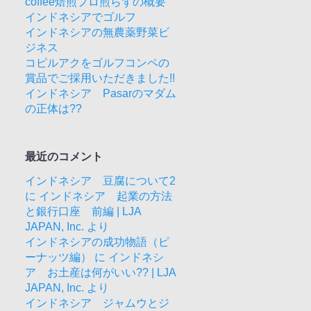
coffee焙煎プロ煎らずの概要
インドネシアでゴルフ
インドネシアの無農薬野菜ビ
ジネス
コピルアクをゴルフコンペの
賞品でご採用いただきました!!
インドネシア Pasarのマダム
の正体は??
最近のコメント
インドネシア 豆腐について2
に
インドネシア 起業の方法
と銀行口座 前編 | LJA
JAPAN, Inc.
より
インドネシアの成功物語（ピ
ーナッツ編）
に
インドネシ
ア お土産は何がいい?? | LJA
JAPAN, Inc.
より
インドネシア ジャムウとジ