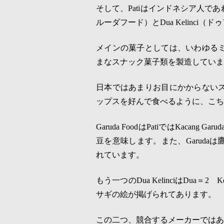
そして、
Pati
はインドネシア人であ
ルーダフード）と
Dua Kelinci
（ドゥ
メインの菓子としては、いわゆる
まなスナック菓子類を製造していま
日本ではあまりお目にかからない
ップスを好んで食べるように、こち
Garuda Food
は
Pati
では
Kacang Garud
豆を意味します。また、
Garuda
は
れています。
もう一つの
Dua Kelinci
は
Dua
＝
2
Ke
サギの絵が掲げられてあります。
この二つ、競合するメーカーではあ