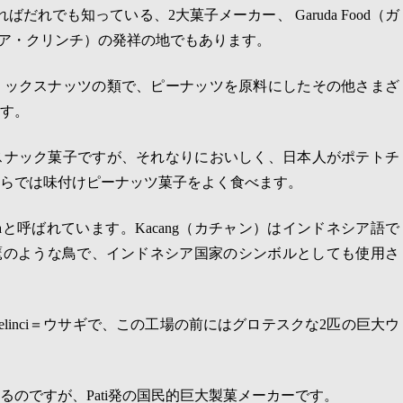
ればだれでも知っている、
2
大菓子メーカー、
Garuda Food
（ガ
ア・クリンチ）の発祥の地でもあります。
ミックスナッツの類で、ピーナッツを原料にしたその他さまざ
す。
スナック菓子ですが、それなりにおいしく、日本人がポテトチ
らでは味付けピーナッツ菓子をよく食べます。
a
と呼ばれています。
Kacang
（カチャン）はインドネシア語で
鷹のような鳥で、インドネシア国家のシンボルとしても使用さ
linci
＝ウサギで、この工場の前にはグロテスクな
2
匹の巨大ウ
るのですが、
Pati
発の国民的巨大製菓メーカーです。