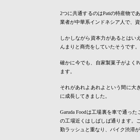
2
つに共通するのは
Pati
の特産物で
業者が中華系インドネシア人で、資
しかしながら資本力があるとはい
んまりと商売をしていたそうです。
確かに今でも、自家製菓子がよく
P
ます。
それがあれよあれよという間に大
に成長してきました。
Garuda Food
は工場裏を車で通った
の工場近くはしばしば通ります。
勤ラッシュと重なり、バイク渋滞が