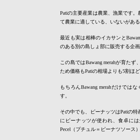
Pati
の主要産業は農業、漁業です。
て農業に適している、いないがある
最近も実は相棒のイカサンと
Bawan
のある別の島しょ部に販売する企画
この島では
Bawang merah
が育たず
ため価格も
Pati
の相場よりも
5
割ほど
もちろん
Bawang merah
だけではな
す。
その中でも、ピーナッツは
Pati
の特
にピーナッツが使われ、食卓には
Pecel
（プチュル＝ピーナツソース