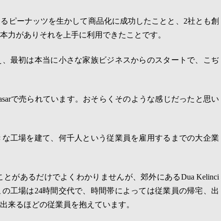
あるピーナッツを生かして商品化に成功したことと、
2
社とも創
本力がありそれを上手に利用できたことです。
え、最初は本当に小さな家族ビジネスからのスタートで、こぢ
asar
で売られています。おそらくそのような感じだったと思い
きな工場を建て、何千人という従業員を雇用するまでの大企業
ことがあるだけでよくわかりませんが、郊外にある
Dua Kelinci
この工場は
24
時間交代で、時間帯によっては従業員の帰宅、出
出来るほどの従業員を抱えています。