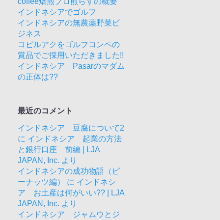
coffee焙煎プロ煎らずの概要
インドネシアでゴルフ
インドネシアの無農薬野菜ビ
ジネス
コピルアクをゴルフコンペの
賞品でご採用いただきました!!
インドネシア Pasarのマダム
の正体は??
最近のコメント
インドネシア 豆腐について2
に
インドネシア 起業の方法
と銀行口座 前編 | LJA
JAPAN, Inc.
より
インドネシアの成功物語（ピ
ーナッツ編）
に
インドネシ
ア お土産は何がいい?? | LJA
JAPAN, Inc.
より
インドネシア ジャムウとジ