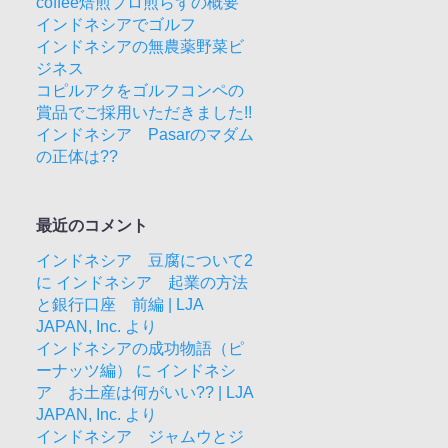
coffee焙煎プロ煎らずの概要
インドネシアでゴルフ
インドネシアの無農薬野菜ビ
ジネス
コピルアクをゴルフコンペの
賞品でご採用いただきました!!
インドネシア Pasarのマダム
の正体は??
最近のコメント
インドネシア 豆腐について2
に
インドネシア 起業の方法
と銀行口座 前編 | LJA
JAPAN, Inc.
より
インドネシアの成功物語（ピ
ーナッツ編）
に
インドネシ
ア お土産は何がいい?? | LJA
JAPAN, Inc.
より
インドネシア ジャムウとジ