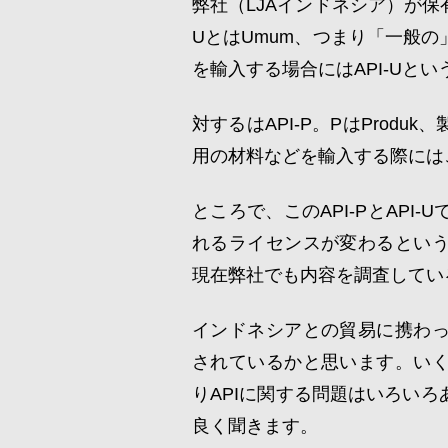
弊社（LJAインドネシア）が保有
UとはUmum、つまり「一般
を輸入する場合にはAPI-Uと
対するはAPI-P。PはProd
用の材料などを輸入する際にはこ
ところで、このAPI-PとAP
れるライセンスが変わるとい
現在弊社でも内容を調査してい
インドネシアとの貿易に携わ
されているかと思います。い
りAPIに関する問題はいろい
良く聞きます。