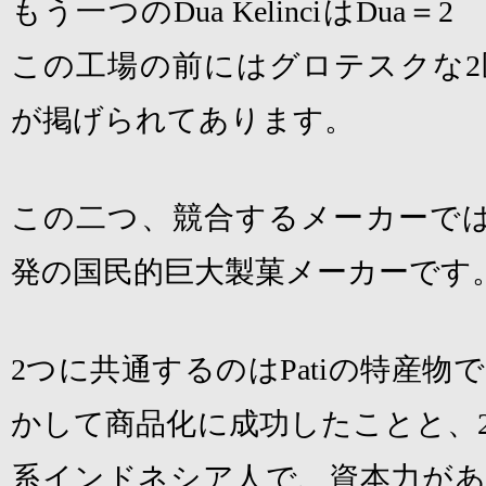
もう一つの
Dua Kelinci
は
Dua
＝
2
この工場の前にはグロテスクな
2
が掲げられてあります。
この二つ、競合するメーカーで
発の国民的巨大製菓メーカーです
2
つに共通するのは
Pati
の特産物で
かして商品化に成功したことと、
系インドネシア人で、資本力があ