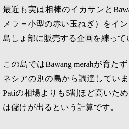
最近も実は相棒のイカサンと
Baw
メラ＝小型の赤い玉ねぎ）をイン
島しょ部に販売する企画を練って
この島では
Bawang merah
が育たず
ネシアの別の島から調達していま
Pati
の相場よりも
5
割ほど高いため
は儲けが出るという計算です。