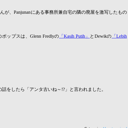
せんが、
Panjunan
にある事務所兼自宅の隣の廃屋を激写したもの
のポップスは、
Glenn Fredly
の
「
Kasih Putih
」
と
Dewik
の
「
Lebih
の話をしたら「アンタ古いね～
!?
」と言われました。