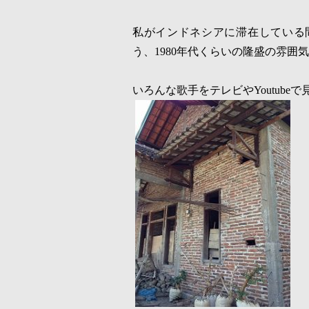
私がインドネシアに滞在している
う、
1980
年代くらいの隆盛の雰囲気
いろんな歌手をテレビや
Youtube
で