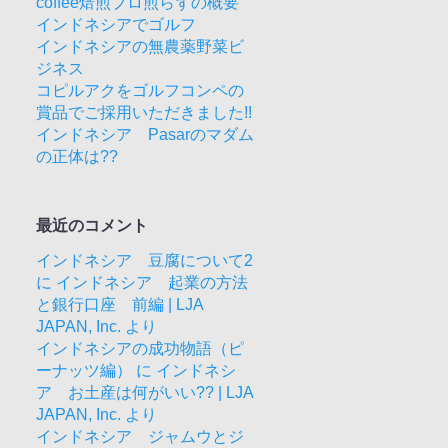
coffee焙煎プロ煎らずの概要
インドネシアでゴルフ
インドネシアの無農薬野菜ビ
ジネス
コピルアクをゴルフコンペの
賞品でご採用いただきました!!
インドネシア Pasarのマダム
の正体は??
最近のコメント
インドネシア 豆腐について2
に
インドネシア 起業の方法
と銀行口座 前編 | LJA
JAPAN, Inc.
より
インドネシアの成功物語（ピ
ーナッツ編）
に
インドネシ
ア お土産は何がいい?? | LJA
JAPAN, Inc.
より
インドネシア ジャムウとジ