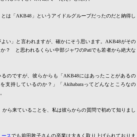
」とは「
AKB48
」というアイドルグループだったのだと納得し
がよい」と言われますが、確かにそう思います。
AKB48
がその
いか？ と思われるくらい中部ジャワの
Pati
でも若者から絶大な
いるのですが、彼らからも「
AKB48
にはあったことがあるの
を支持しているのか？」「
Akihabara
ってどんなところなの
。
」から来ていることを、私は彼らからの質問で初めて知りまし
ュース
でも前田敦子さんの卒業は大きく取り上げられておりま