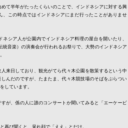
始めて半年がたったくらいのことで、インドネシアに対する興
ん、この時点ではインドネシアにまだ行ったことがありませ
ドネシア人が公園内でインドネシア料理の屋台を開いたり、
伝統音楽）の演奏会が行われるお祭りで、大勢のインドネシア
。
数人来日しており、観光がてら代々木公園を散策するという中
楽しんだのですが、たまたま、代々木競技場のそばをぶらつい
をしています。
ですが、係の人に誰のコンサートか聞いてみると「エーケービ
と再び聞くと、呆れ顔で「ええ」とだけ。