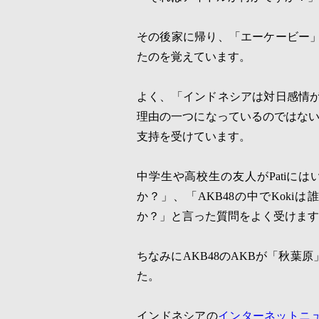
その後家に帰り、「エーケービー
たのを覚えています。
よく、「インドネシアは対日感情
理由の一つになっているのではな
支持を受けています。
中学生や高校生の友人が
Pati
には
か？」、「
AKB48
の中で
Koki
は誰
か？」と言った質問をよく受けます
ちなみに
AKB48
の
AKB
が「秋葉原
た。
インドネシアの
インターネットニ