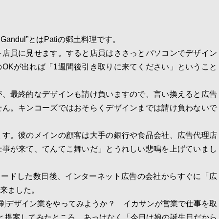
 Gandul”とはPatiの郷土料理です。
を店員に見せます。すると店員はささっとパソコンでデザイン
OKが出れば「1週間後引き取りに来てください」ということ
が、最終的なデザインも請け負いますので、言い換えると広告
せん。キンコーズではおそらくデザインまでは請け負わないで
ます。彼のメインの顧客は大手の銀行や食品会社、広告代理店
仕事が来て、てんてこ舞いだ」とうれしい悲鳴を上げていまし
プロードした数日後、インターネット広告の会社からすぐに「広
来ました。
で印刷デザイン業をやってみようか？ イカサンが営業で仕事を取
」と提案してみたところ、あっけなく「今日は娘の誕生日だから