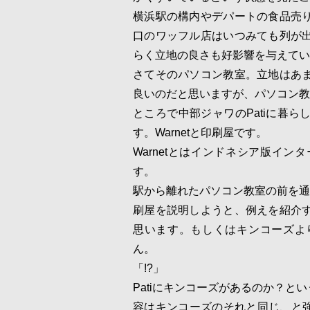
横浜駅の構内やデパートの食品売
口のワッフル店はいつみても列が
らく立地の良さも好影響を与えてい
さてそのパソコン教室。立地はあ
良いのだと思いますが、パソコン教
ところで中部ジャワのPatiに暮
す。Warnetと印刷屋です。
Warnetとはインドネシア版イン
す。
駅から離れたパソコン教室の前を通
刷屋を説明しようと、例えを紹介
思います。もしくはキンコーズよ
ん。
「!?」
Patiにキンコーズがあるのか？
容はキンコーズのそれと同じ、と強