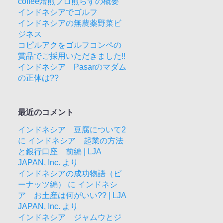
coffee焙煎プロ煎らずの概要
インドネシアでゴルフ
インドネシアの無農薬野菜ビ
ジネス
コピルアクをゴルフコンペの
賞品でご採用いただきました!!
インドネシア Pasarのマダム
の正体は??
最近のコメント
インドネシア 豆腐について2
に
インドネシア 起業の方法
と銀行口座 前編 | LJA
JAPAN, Inc.
より
インドネシアの成功物語（ピ
ーナッツ編）
に
インドネシ
ア お土産は何がいい?? | LJA
JAPAN, Inc.
より
インドネシア ジャムウとジ